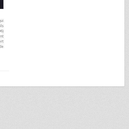
qui
ls
6)
ont
ert
 de