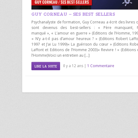
GUY CORNEAU – SES BEST SELLERS
Psychanalyste de formation, Guy Corneau a écrit des livres 
sont devenus des best-sellers : « Père manquant, fi
manqué », « L’amour en guerre » (Editions de l’Homme, 199
« N’y a-t-il pas d’amour heureux ? » (Editions Robert Laff
1997 et J’ai Lu 1999)« La guérison du cœur » (Editions Rob
Laffont et Editions de l’Homme 2003)« Revivre ! » (Editions
l’Homme)Voici un entretien au […]
Il y a 12 ans |
1 Commentaire
LIRE LA SUITE