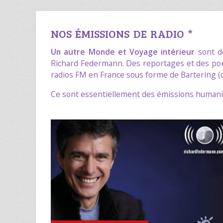
NOS ÉMISSIONS DE RADIO *
Un autre Monde
et
Voyage intérieur
sont de
Richard Federmann
. Des reportages et des por
radios FM en France sous forme de Bartering (
Ce sont essentiellement des émissions humani