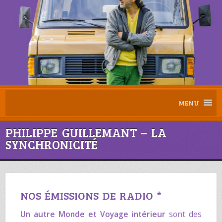
MENU
PHILIPPE GUILLEMANT – LA
SYNCHRONICITÉ
NOS ÉMISSIONS DE RADIO *
Un autre Monde
et
Voyage intérieur
sont des