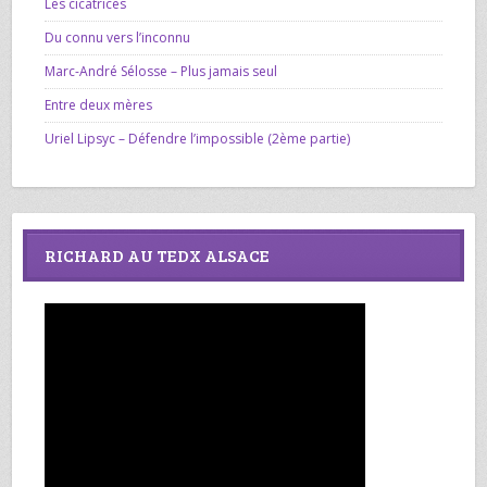
Les cicatrices
Du connu vers l’inconnu
Marc-André Sélosse – Plus jamais seul
Entre deux mères
Uriel Lipsyc – Défendre l’impossible (2ème partie)
RICHARD AU TEDX ALSACE