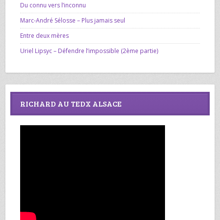
Du connu vers l’inconnu
Marc-André Sélosse – Plus jamais seul
Entre deux mères
Uriel Lipsyc – Défendre l’impossible (2ème partie)
RICHARD AU TEDX ALSACE