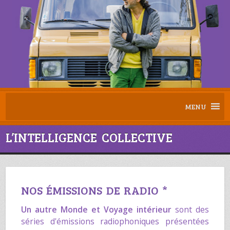
MENU
L’INTELLIGENCE COLLECTIVE
NOS ÉMISSIONS DE RADIO *
Un autre Monde
et
Voyage intérieur
sont des
séries d'émissions radiophoniques présentées