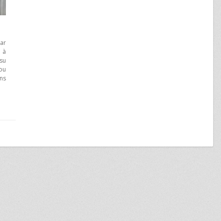
par
t à
ssu
 ou
ins