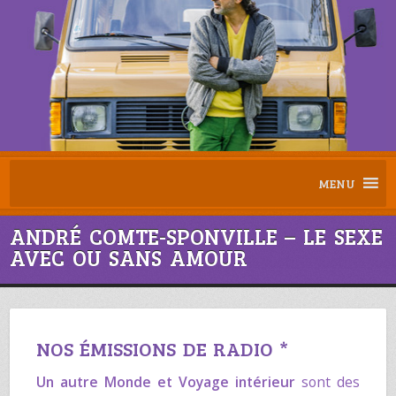
MENU
ANDRÉ COMTE-SPONVILLE – LE SEXE
AVEC OU SANS AMOUR
NOS ÉMISSIONS DE RADIO *
Un autre Monde
et
Voyage intérieur
sont des