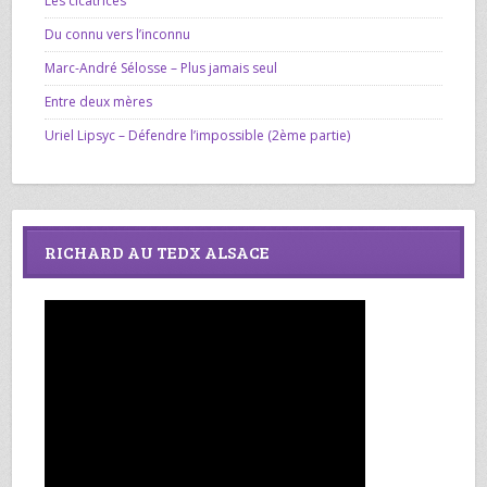
Les cicatrices
Du connu vers l’inconnu
Marc-André Sélosse – Plus jamais seul
Entre deux mères
Uriel Lipsyc – Défendre l’impossible (2ème partie)
RICHARD AU TEDX ALSACE