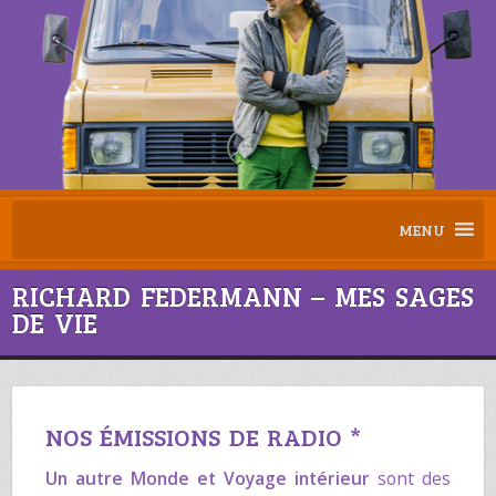
MENU
RICHARD FEDERMANN – MES SAGES
DE VIE
NOS ÉMISSIONS DE RADIO *
Un autre Monde
et
Voyage intérieur
sont des