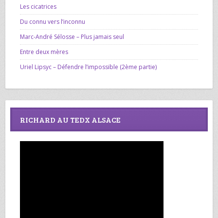
Les cicatrices
Du connu vers l’inconnu
Marc-André Sélosse – Plus jamais seul
Entre deux mères
Uriel Lipsyc – Défendre l’impossible (2ème partie)
RICHARD AU TEDX ALSACE