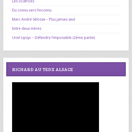
Les cicatrices
Du connu vers l’inconnu
Marc-André Sélosse – Plus jamais seul
Entre deux mères
Uriel Lipsyc – Défendre l’impossible (2ème partie)
RICHARD AU TEDX ALSACE