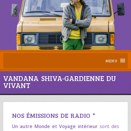
MENU
VANDANA SHIVA-GARDIENNE DU
VIVANT
NOS ÉMISSIONS DE RADIO *
Un autre Monde
et
Voyage intérieur
sont des