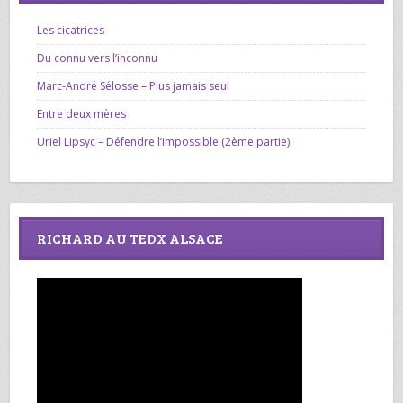
Les cicatrices
Du connu vers l’inconnu
Marc-André Sélosse – Plus jamais seul
Entre deux mères
Uriel Lipsyc – Défendre l’impossible (2ème partie)
RICHARD AU TEDX ALSACE