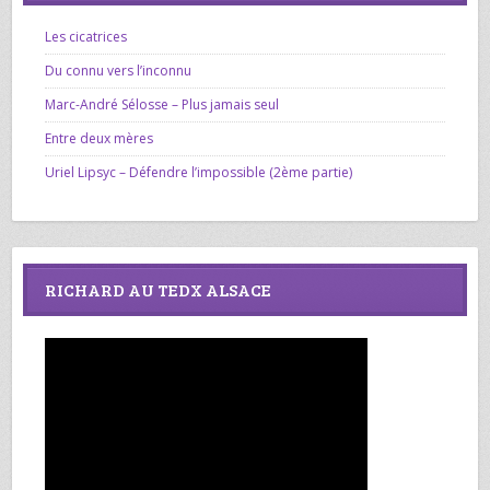
Les cicatrices
Du connu vers l’inconnu
Marc-André Sélosse – Plus jamais seul
Entre deux mères
Uriel Lipsyc – Défendre l’impossible (2ème partie)
RICHARD AU TEDX ALSACE