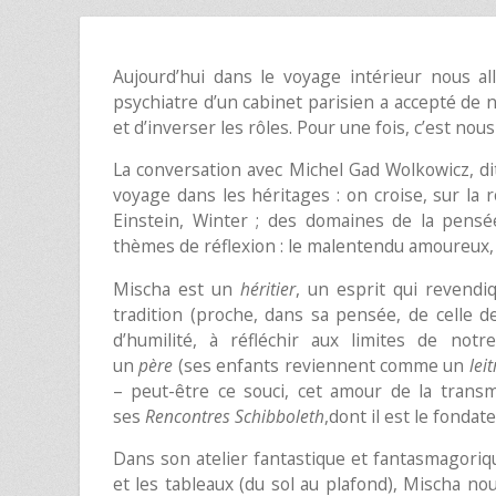
Aujourd’hui dans le voyage intérieur nous a
psychiatre d’un cabinet parisien a accepté de n
et d’inverser les rôles. Pour une fois, c’est nous 
La conversation avec Michel Gad Wolkowicz, dit
voyage dans les héritages : on croise, sur la 
Einstein, Winter ; des domaines de la pensée
thèmes de réflexion : le malentendu amoureux, 
Mischa est un
héritier
, un esprit qui revendiq
tradition (proche, dans sa pensée, de celle de
d’humilité, à réfléchir aux limites de no
un
père
(ses enfants reviennent comme un
lei
– peut-être ce souci, cet amour de la transmi
ses
Rencontres Schibboleth
,dont il est le fondat
Dans son atelier fantastique et fantasmagorique
et les tableaux (du sol au plafond), Mischa no