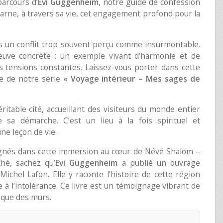
parcours d’
Evi Guggenheim
, notre guide de confession
incarne, à travers sa vie, cet engagement profond pour la
ns un conflit trop souvent perçu comme insurmontable.
uve concrète : un exemple vivant d’harmonie et de
 tensions constantes. Laissez-vous porter dans cette
dre de notre série
« Voyage intérieur – Mes sages de
ritable cité, accueillant des visiteurs du monde entier
sa démarche. C’est un lieu à la fois spirituel et
e leçon de vie.
gnés dans cette immersion au cœur de Névé Shalom –
ché, sachez qu’
Evi Guggenheim
a publié un ouvrage
 Michel Lafon. Elle y raconte l’histoire de cette région
 à l’intolérance. Ce livre est un témoignage vibrant de
it que des murs.