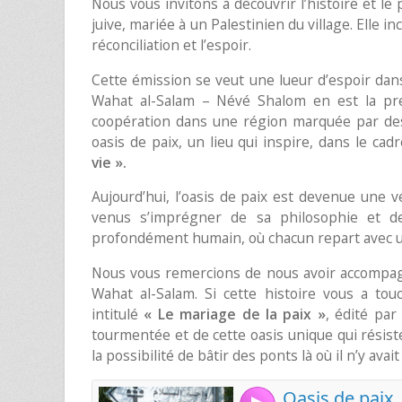
Nous vous invitons à découvrir l’histoire et le 
juive, mariée à un Palestinien du village. Elle 
réconciliation et l’espoir.
Cette émission se veut une lueur d’espoir da
Wahat al-Salam – Névé Shalom en est la pre
coopération dans une région marquée par des
oasis de paix, un lieu qui inspire, dans le ca
vie ».
Aujourd’hui, l’oasis de paix est devenue une vé
venus s’imprégner de sa philosophie et de 
profondément humain, où chacun repart avec un
Nous vous remercions de nous avoir accompa
Wahat al-Salam. Si cette histoire vous a tou
intitulé
« Le mariage de la paix »
, édité par
tourmentée et de cette oasis unique qui résiste
la possibilité de bâtir des ponts là où il n’y ava