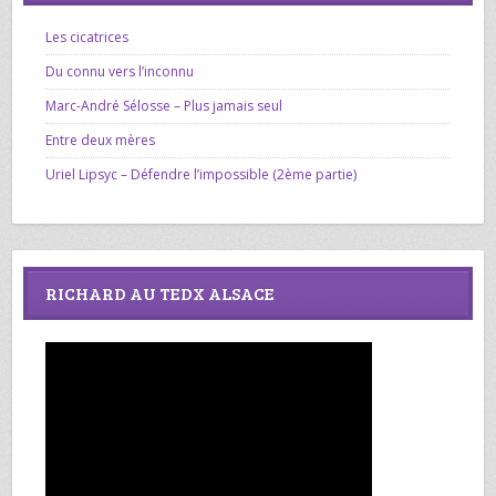
Les cicatrices
Du connu vers l’inconnu
Marc-André Sélosse – Plus jamais seul
Entre deux mères
Uriel Lipsyc – Défendre l’impossible (2ème partie)
RICHARD AU TEDX ALSACE