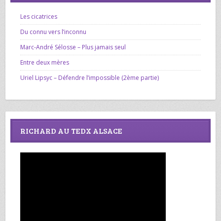
Les cicatrices
Du connu vers l’inconnu
Marc-André Sélosse – Plus jamais seul
Entre deux mères
Uriel Lipsyc – Défendre l’impossible (2ème partie)
RICHARD AU TEDX ALSACE