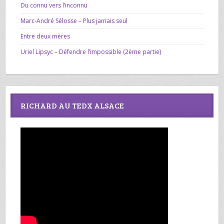
Du connu vers l’inconnu
Marc-André Sélosse – Plus jamais seul
Entre deux mères
Uriel Lipsyc – Défendre l’impossible (2ème partie)
RICHARD AU TEDX ALSACE