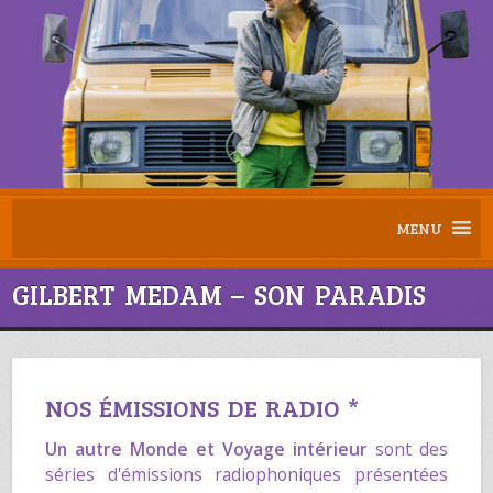
MENU
GILBERT MEDAM – SON PARADIS
NOS ÉMISSIONS DE RADIO *
Un autre Monde
et
Voyage intérieur
sont des
séries d'émissions radiophoniques présentées