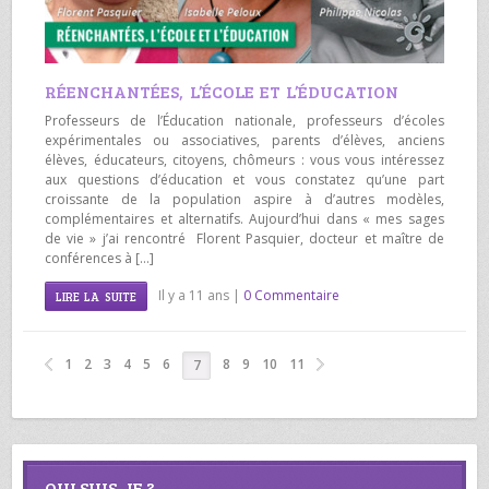
RÉENCHANTÉES, L’ÉCOLE ET L’ÉDUCATION
Professeurs de l’Éducation nationale, professeurs d’écoles
expérimentales ou associatives, parents d’élèves, anciens
élèves, éducateurs, citoyens, chômeurs : vous vous intéressez
aux questions d’éducation et vous constatez qu’une part
croissante de la population aspire à d’autres modèles,
complémentaires et alternatifs. Aujourd’hui dans « mes sages
de vie » j’ai rencontré Florent Pasquier, docteur et maître de
conférences à […]
Il y a 11 ans |
0 Commentaire
LIRE LA SUITE
1
2
3
4
5
6
8
9
10
11
7
QUI SUIS-JE ?