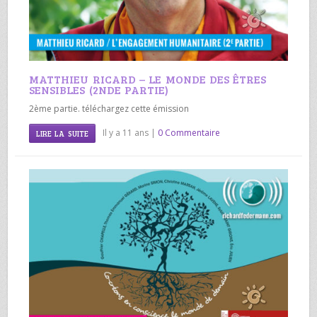
MATTHIEU RICARD – LE MONDE DES ÊTRES
SENSIBLES (2NDE PARTIE)
2ème partie. téléchargez cette émission
Il y a 11 ans |
0 Commentaire
LIRE LA SUITE