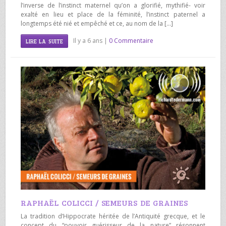
l’inverse de l’instinct maternel qu’on a glorifié, mythifié- voir
exalté en lieu et place de la féminité, l’instinct paternel a
longtemps été nié et empêché et ce, au nom de la […]
Il y a 6 ans |
0 Commentaire
LIRE LA SUITE
RAPHAËL COLICCI / SEMEURS DE GRAINES
La tradition d’Hippocrate héritée de l’Antiquité grecque, et le
concept du “pouvoir guérisseur de la nature” résonnent