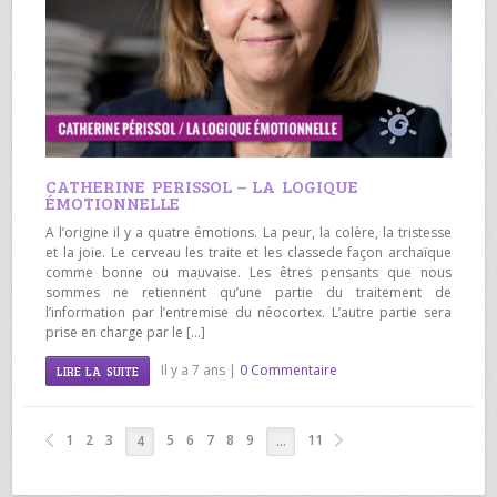
CATHERINE PERISSOL – LA LOGIQUE
ÉMOTIONNELLE
A l’origine il y a quatre émotions. La peur, la colère, la tristesse
et la joie. Le cerveau les traite et les classede façon archaïque
comme bonne ou mauvaise. Les êtres pensants que nous
sommes ne retiennent qu’une partie du traitement de
l’information par l’entremise du néocortex. L’autre partie sera
prise en charge par le […]
Il y a 7 ans |
0 Commentaire
LIRE LA SUITE
1
2
3
5
6
7
8
9
11
4
…