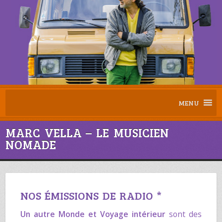
MENU
MARC VELLA – LE MUSICIEN
NOMADE
NOS ÉMISSIONS DE RADIO *
Un autre Monde
et
Voyage intérieur
sont des