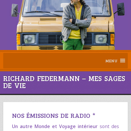
MENU
RICHARD FEDERMANN – MES SAGES
DE VIE
NOS ÉMISSIONS DE RADIO *
Un autre Monde
et
Voyage intérieur
sont des