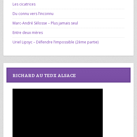
Les cicatrices
Du connu vers l’inconnu
Marc-André Sélosse – Plus jamais seul
Entre deux mères
Uriel Lipsyc – Défendre l’impossible (2ème partie)
RICHARD AU TEDX ALSACE