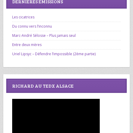
DERNIÈRES ÉMISSIONS
Les cicatrices
Du connu vers l’inconnu
Marc-André Sélosse – Plus jamais seul
Entre deux mères
Uriel Lipsyc – Défendre l’impossible (2ème partie)
RICHARD AU TEDX ALSACE