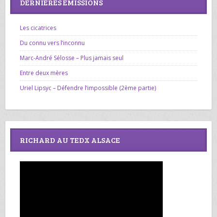
DERNIÈRES ÉMISSIONS
Les cicatrices
Du connu vers l’inconnu
Marc-André Sélosse – Plus jamais seul
Entre deux mères
Uriel Lipsyc – Défendre l’impossible (2ème partie)
RICHARD AU TEDX ALSACE