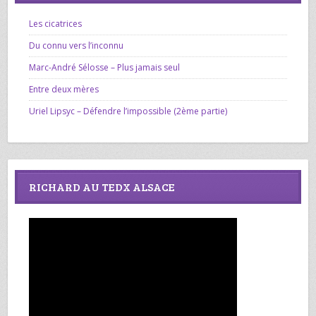
Les cicatrices
Du connu vers l’inconnu
Marc-André Sélosse – Plus jamais seul
Entre deux mères
Uriel Lipsyc – Défendre l’impossible (2ème partie)
RICHARD AU TEDX ALSACE