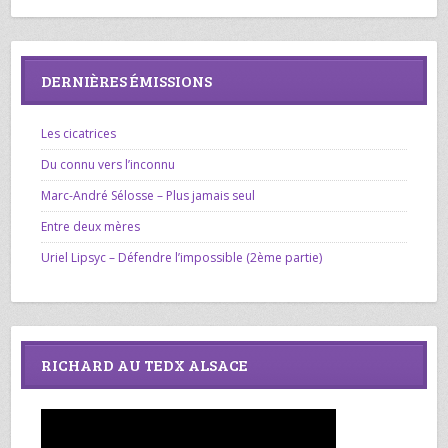
DERNIÈRES ÉMISSIONS
Les cicatrices
Du connu vers l’inconnu
Marc-André Sélosse – Plus jamais seul
Entre deux mères
Uriel Lipsyc – Défendre l’impossible (2ème partie)
RICHARD AU TEDX ALSACE