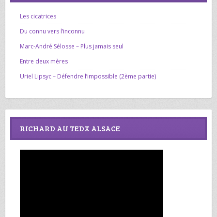
Les cicatrices
Du connu vers l’inconnu
Marc-André Sélosse – Plus jamais seul
Entre deux mères
Uriel Lipsyc – Défendre l’impossible (2ème partie)
RICHARD AU TEDX ALSACE